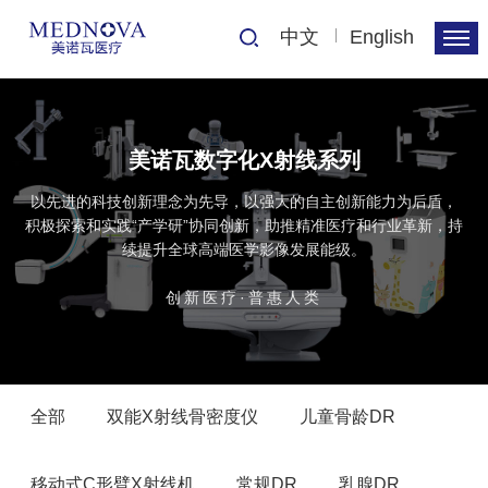
中文
English
美诺瓦数字化X射线系列
以先进的科技创新理念为先导，以强大的自主创新能力为后盾，
积极探索和实践“产学研”协同创新，助推精准医疗和行业革新，持
续提升全球高端医学影像发展能级。
创新医疗·普惠人类
全部
双能X射线骨密度仪
儿童骨龄DR
移动式C形臂X射线机
常规DR
乳腺DR